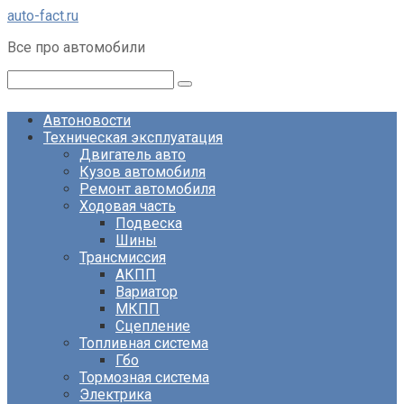
Перейти
auto-fact.ru
к
Все про автомобили
контенту
Поиск:
Автоновости
Техническая эксплуатация
Двигатель авто
Кузов автомобиля
Ремонт автомобиля
Ходовая часть
Подвеска
Шины
Трансмиссия
АКПП
Вариатор
МКПП
Сцепление
Топливная система
Гбо
Тормозная система
Электрика