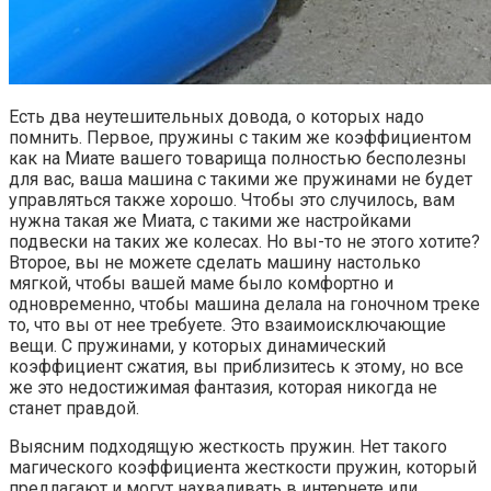
Есть два неутешительных довода, о которых надо
помнить. Первое, пружины с таким же коэффициентом
как на Миате вашего товарища полностью бесполезны
для вас, ваша машина с такими же пружинами не будет
управляться также хорошо. Чтобы это случилось, вам
нужна такая же Миата, с такими же настройками
подвески на таких же колесах. Но вы-то не этого хотите?
Второе, вы не можете сделать машину настолько
мягкой, чтобы вашей маме было комфортно и
одновременно, чтобы машина делала на гоночном треке
то, что вы от нее требуете. Это взаимоисключающие
вещи. С пружинами, у которых динамический
коэффициент сжатия, вы приблизитесь к этому, но все
же это недостижимая фантазия, которая никогда не
станет правдой.
Выясним подходящую жесткость пружин. Нет такого
магического коэффициента жесткости пружин, который
предлагают и могут нахваливать в интернете или