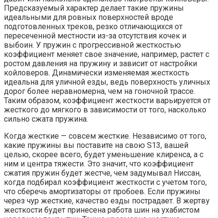
Предсказуемый характер делает такие пружины
идеальными для ровных поверхностей вроде
подготовленных треков, резко отличающихся от
пересеченной местности из-за отсутствия кочек и
выбоин. У пружин с прогрессивной жесткостью
коэффициент меняет свое значение, например, растет с
ростом давления на пружину и зависит от настройки
койловеров. Динамически изменяемая жесткость
идеальна для уличной езды, ведь поверхность уличных
дорог более неравномерна, чем на гоночной трассе.
Таким образом, коэффициент жесткости варьируется от
жесткого до мягкого в зависимости от того, насколько
сильно сжата пружина.
Когда жесткие — совсем жесткие. Независимо от того,
какие пружины вы поставите на свою S13, вашей
целью, скорее всего, будет уменьшение клиренса, а с
ним и центра тяжести. Это значит, что коэффициент
сжатия пружин будет жестче, чем задумывал Ниссан,
когда подбирал коэффициент жесткости с учетом того,
что сберечь амортизаторы от пробоев. Если пружины
через чур жесткие, качество езды пострадает. В жертву
жесткости будет принесена работа шин на ухабистом