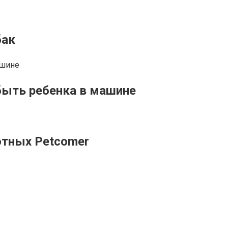
бак
абыть ребенка в машине
отных Petcomer