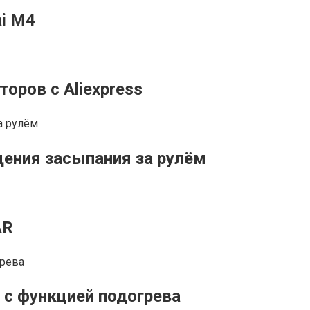
i M4
оров с Aliexpress
щения засыпания за рулём
AR
с функцией подогрева