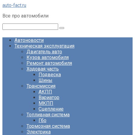
Перейти
auto-fact.ru
к
Все про автомобили
контенту
Поиск:
Автоновости
Техническая эксплуатация
Двигатель авто
Кузов автомобиля
Ремонт автомобиля
Ходовая часть
Подвеска
Шины
Трансмиссия
АКПП
Вариатор
МКПП
Сцепление
Топливная система
Гбо
Тормозная система
Электрика