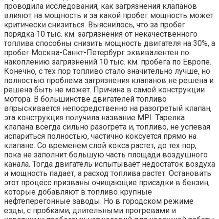
проводила исследования, как загрязнения клапанов
влияют на мощность и за какой пробег мощность может
критически снизиться. Выяснилось, что за пробег
порядка 10 тыс. км. загрязнения от некачественного
топлива способны снизить мощность двигателя на 30%, а
пробег Москва-Санкт-Петербург эквивалентен по
накоплению загрязнений 10 тыс. км. пробега по Европе.
Конечно, с тех пор топливо стало значительно лучше, но
полностью проблема загрязнения клапанов не решена и
решена быть не может. Причина в самой конструкции
мотора. В большинстве двигателей топливо
впрыскивается непосредственно на разогретый клапан,
эта конструкция получила название MPI. Тарелка
клапана всегда сильно разогрета и, топливо, не успевая
испариться полностью, частично коксуется прямо на
клапане. Со временем слой кокса растет, до тех пор,
пока не заполнит большую часть площади воздушного
канала. Тогда двигатель испытывает недостаток воздуха
и мощность падает, а расход топлива растет. Остановить
этот процесс призваны очищающие присадки в бензин,
которые добавляют в топливо крупные
нефтеперегонные заводы. Но в городском режиме
езды, с пробками, длительными прогревами и