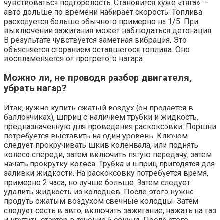
чувствоваться подгорелость. Становится хуже «тяга» —
авто дольше по времени набирает скорость. Топлива
расходуется больше обычного примерно на 1/5. При
выключении зажигания может наблюдаться детонация.
В результате чувствуется заметная вибрация. Это
объясняется сгоранием оставшегося топлива. Оно
воспламеняется от прогретого нагара.
Можно ли, не проводя разбор двигателя,
убрать нагар?
Итак, нужно купить сжатый воздух (он продается в
баллончиках), шприц с наличием трубки и жидкость,
предназначенную для проведения раскоксовки. Поршни
потребуется выставить на один уровень. Ключом
следует прокручивать шкив коленвала, или поднять
колесо спереди, затем включить пятую передачу, затем
начать прокрутку колеса. Трубка и шприц пригодятся для
заливки жидкости. На раскоксовку потребуется время,
примерно 2 часа, но лучше больше. Затем следует
удалить жидкость из колодцев. После этого нужно
продуть сжатым воздухом свечные колодцы. Затем
следует сесть в авто, включить зажигание, нажать на газ
и крутить стартер в течение 5 секунд. После этого