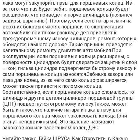
лака могут закупорить пазы для поршневых колец. Из-
за того, что паз будет забит, поршневое кольцо будет
расширено, что приведет к порче цилиндров (появятся
задиры, царапины). Поэтому, если есть нагар и лаки на
верхних боковых частях поршней, то эксплуатация
автомобиля при таком раскладе дел приведет к
преждевременному износу цилиндров, ремонт которых
обойдется намного дороже. Такие причины приводят к
капитальному ремонту двигателя автомобиля.При
эксплуатации, если поршневые кольца расширены, с
поверхности цилиндров будет сдираться защитный слой
— хон, гильза цилиндра подвергнется быстрому износу и
сами поршневые кольца износятся.Забивка зазора или
паза для колец, из-за чего само кольцо расширяется,
может также привести к поломке кольца.
Соответственно, если поршневое кольцо сломалось, то
цилиндр и другие детали цилиндро-поршневой группы
(ЦПГ) подвергнутся огромному износу.Также, может
быть и такое, что наличие нагара и лака в пазу для
поршневого кольца может закоксовать кольца (они
станут неподвижными). Это явление называют
закоксовкой или залеганием колец ДВС.
Читайте также: Гайка ШРУСа, Как Открутить, в Какую