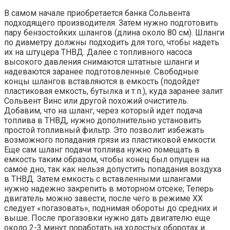
В самом начале приобретается банка Сольвента
подходящего производителя. Затем нужно подготовить
пару бензостойких шлангов (длина около 80 см). Шланги
по диаметру должны подходить для того, чтобы надеть
их на штуцера ТНВД. Далее с топливного насоса
высокого давления снимаются штатные шланги и
надеваются заранее подготовленные. Свободные
концы шлангов вставляются в емкость (подойдет
пластиковая емкость, бутылка и т.п.), куда заранее залит
Сольвент Винс или другой похожий очиститель.
Добавим, что на шланг, через который идет подача
топлива в ТНВД, нужно дополнительно установить
простой топливный фильтр. Это позволит избежать
возможного попадания грязи из пластиковой емкости.
Еще сам шланг подачи топлива нужно помещать в
емкость таким образом, чтобы конец был опущен на
самое дно, так как нельзя допустить попадания воздуха
в ТНВД. Затем емкость с вставленными шлангами
нужно надежно закрепить в моторном отсеке; Теперь
двигатель можно завести, после чего в режиме ХХ
следует «погазовать», поднимая обороты до средних и
выше. После прогазовки нужно дать двигателю еще
около 2-3 минут поработать на холостых оборотах и