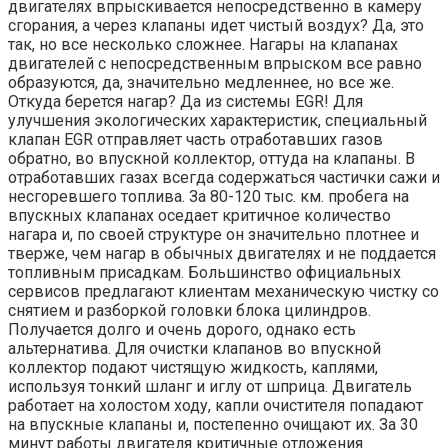
двигателях впрыскивается непосредственно в камеру
сгорания, а через клапаны идет чистый воздух? Да, это
так, но все несколько сложнее. Нагары на клапанах
двигателей с непосредственным впрыском все равно
образуются, да, значительно медленнее, но все же.
Откуда берется нагар? Да из системы EGR! Для
улучшения экологических характеристик, специальный
клапан EGR отправляет часть отработавших газов
обратно, во впускной коллектор, оттуда на клапаны. В
отработавших газах всегда содержаться частички сажи и
несгоревшего топлива. За 80-120 тыс. км. пробега на
впускных клапанах оседает критичное количество
нагара и, по своей структуре он значительно плотнее и
тверже, чем нагар в обычных двигателях и не поддается
топливным присадкам. Большинство официальных
сервисов предлагают клиентам механическую чистку со
снятием и разборкой головки блока цилиндров.
Получается долго и очень дорого, однако есть
альтернатива. Для очистки клапанов во впускной
коллектор подают чистящую жидкость, каплями,
используя тонкий шланг и иглу от шприца. Двигатель
работает на холостом ходу, капли очистителя попадают
на впускные клапаны и, постепенно очищают их. За 30
минут работы двигателя критичные отложения