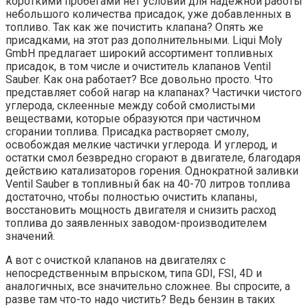
короткими пробегами нет условий для надежной работы
небольшого количества присадок, уже добавленных в
топливо. Так как же почистить клапана? Опять же
присадками, на этот раз дополнительными. Liqui Moly
GmbH предлагает широкий ассортимент топливных
присадок, в том числе и очиститель клапанов Ventil
Sauber. Как она работает? Все довольно просто. Что
представляет собой нагар на клапанах? Частички чистого
углерода, склеенные между собой смолистыми
веществами, которые образуются при частичном
сгорании топлива. Присадка растворяет смолу,
освобождая мелкие частички углерода. И углерод, и
остатки смол безвредно сгорают в двигателе, благодаря
действию катализаторов горения. Однократной заливки
Ventil Sauber в топливный бак на 40-70 литров топлива
достаточно, чтобы полностью очистить клапаны,
восстановить мощность двигателя и снизить расход
топлива до заявленных заводом-производителем
значений.
А вот с очисткой клапанов на двигателях с
непосредственным впрыском, типа GDI, FSI, 4D и
аналогичных, все значительно сложнее. Вы спросите, а
разве там что-то надо чистить? Ведь бензин в таких