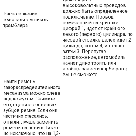
высоковольтных проводов
должно быть определенное
Расположение
подключение. Провод,
высоковольтников
помеченный на крышке
трамблера
цифрой 1, идет от крайнего
левого (первого) цилиндра, по
часовой стрелке далее идет 2
цилиндр, потом 4, и только
затем 3. Перепутав
расположение, автомобиль
начнет дико троить или
вообще завести карбюратор
вы не сможете
Найти ремень
газораспределительного
механизма можно слева
под кожухом. Снимите
его, оцените состояние
зубцов ремня. Если они
частично стесались,
отпали, лучше заменить
ремень на новый. Также
не исключено, что на 1,3-