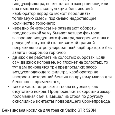
воздухофильтра; не выставлен зазор свечки, или
она вышла из эксплуатации; бензиновый
карбюратор нередко может переливать
топливную смесь; подкачано недостающее
количество горючего;
нередко бензокосы не развивают обороты,
предпосылкой чему бывает четыре фактора:
засорение воздушного фильтра, засорение вала с
режущей катушкой скашиваемой травкой,
неправильно отрегулированный карбюратор, в бак
залито нехорошее горючее;
движок не работает на холостых оборотах. Если
сам движок исправен, но глохнет на холостых, то
тут вам понравятся три предпосылки: засор
воздухоподающего фильтра; карбюратор не
настроен; нехороший бензин по другому масло для
бензокосы применяется;
также часто встречается такая неувязка, как
отсутствие искры. Предпосылки: нехороший засор,
поломанная свеча, вышел из строя по другому
окислились контакты подводящего бронепровода.
Бензиновая косилка для травки Sadko GTR 520N