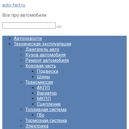
Перейти
auto-fact.ru
к
Все про автомобили
контенту
Поиск:
Автоновости
Техническая эксплуатация
Двигатель авто
Кузов автомобиля
Ремонт автомобиля
Ходовая часть
Подвеска
Шины
Трансмиссия
АКПП
Вариатор
МКПП
Сцепление
Топливная система
Гбо
Тормозная система
Электрика