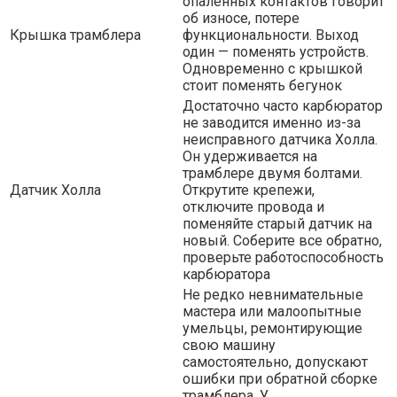
опаленных контактов говорит
об износе, потере
Крышка трамблера
функциональности. Выход
один — поменять устройств.
Одновременно с крышкой
стоит поменять бегунок
Достаточно часто карбюратор
не заводится именно из-за
неисправного датчика Холла.
Он удерживается на
трамблере двумя болтами.
Датчик Холла
Открутите крепежи,
отключите провода и
поменяйте старый датчик на
новый. Соберите все обратно,
проверьте работоспособность
карбюратора
Не редко невнимательные
мастера или малоопытные
умельцы, ремонтирующие
свою машину
самостоятельно, допускают
ошибки при обратной сборке
трамблера. У