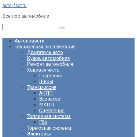
Перейти
auto-fact.ru
к
Все про автомобили
контенту
Поиск:
Автоновости
Техническая эксплуатация
Двигатель авто
Кузов автомобиля
Ремонт автомобиля
Ходовая часть
Подвеска
Шины
Трансмиссия
АКПП
Вариатор
МКПП
Сцепление
Топливная система
Гбо
Тормозная система
Электрика