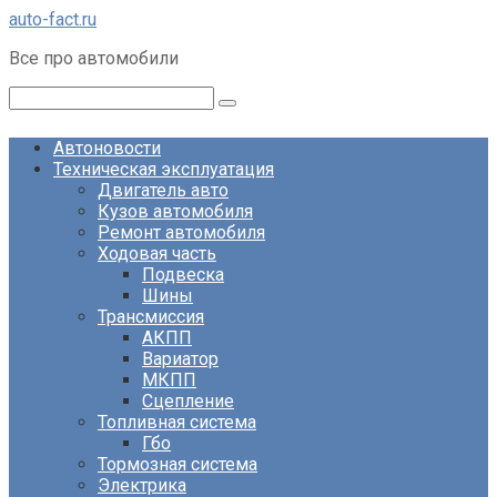
Перейти
auto-fact.ru
к
Все про автомобили
контенту
Поиск:
Автоновости
Техническая эксплуатация
Двигатель авто
Кузов автомобиля
Ремонт автомобиля
Ходовая часть
Подвеска
Шины
Трансмиссия
АКПП
Вариатор
МКПП
Сцепление
Топливная система
Гбо
Тормозная система
Электрика