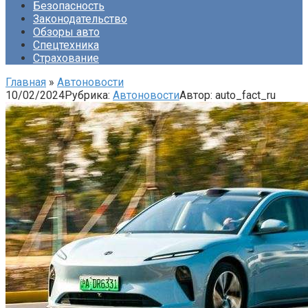
Безопасность
Законодательство
Обзоры авто
Спецтехника
Страхование
Главная
»
Автоновости
10/02/2024
Рубрика:
Автоновости
Автор:
auto_fact_ru