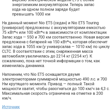
энергоемким аккумулятором. Теперь запас
хода на одном полном заряде будет
превышать 1000 км
На данный момент Nio ET5 (седан) и Nio ET5 Touring
(универсал) предложены с аккумуляторами емкостью
75 кВт*ч или 100 кВт*ч в зависимости от комплектации.
Запас хода — 550 и 700 км соответственно. Новая версия
предложена с батареей на 150 кВт*ч, которая обеспечит
запас хода в 1055 км (у универсалаа — 1010 км) по циклу
CLTC. В соответствии с этим, снаряженная масса
автомобиля увеличилась до 2214 кг (2254 кг). К
сожалению, пока нет точной информации о том, как
изменилась динамика.
Напомним, что Nio ET5 оснащается двумя
электромоторами суммарной мощностью 490 л.с. и 700
Нм крутящего момента. Привод — полный. Такой
мощности хватит, чтобы разогнаться до 100 км/ч за 4,3 с.
Максимальная скорость ограничена на отметке в 200
км/ч.
Источник