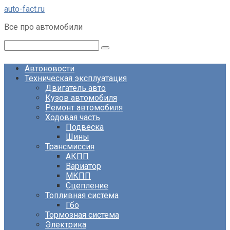
Перейти
auto-fact.ru
к
Все про автомобили
контенту
Поиск:
Автоновости
Техническая эксплуатация
Двигатель авто
Кузов автомобиля
Ремонт автомобиля
Ходовая часть
Подвеска
Шины
Трансмиссия
АКПП
Вариатор
МКПП
Сцепление
Топливная система
Гбо
Тормозная система
Электрика