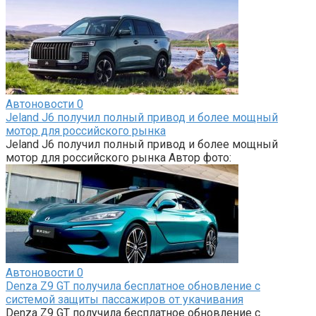
Автоновости
0
Jeland J6 получил полный привод и более мощный
мотор для российского рынка
Jeland J6 получил полный привод и более мощный
мотор для российского рынка Автор фото:
Автоновости
0
Denza Z9 GT получила бесплатное обновление с
системой защиты пассажиров от укачивания
Denza Z9 GT получила бесплатное обновление с