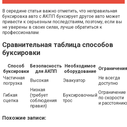
В середине статьи важно отметить, что неправильная
буксировка авто с АКПП буксирует другое авто может
привести к серьезным последствиям, поэтому, если вы
не уверены в своих силах, лучше обратиться к
профессионалам.
Сравнительная таблица способов
буксировки
Способ
Безопасность
Необходимое
Ограничени
буксировки
для АКПП
оборудование
Частичная
Не всегда
Высокая
Эвакуатор
погрузка
доступно
Низкая
Ограничение
Гибкая
(требует
Буксировочный
по скорости
сцепка
соблюдения
трос
и расстояни
правил)
Похожие записи: