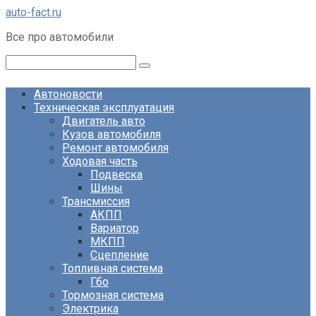
Перейти
auto-fact.ru
к
Все про автомобили
контенту
Поиск:
Автоновости
Техническая эксплуатация
Двигатель авто
Кузов автомобиля
Ремонт автомобиля
Ходовая часть
Подвеска
Шины
Трансмиссия
АКПП
Вариатор
МКПП
Сцепление
Топливная система
Гбо
Тормозная система
Электрика