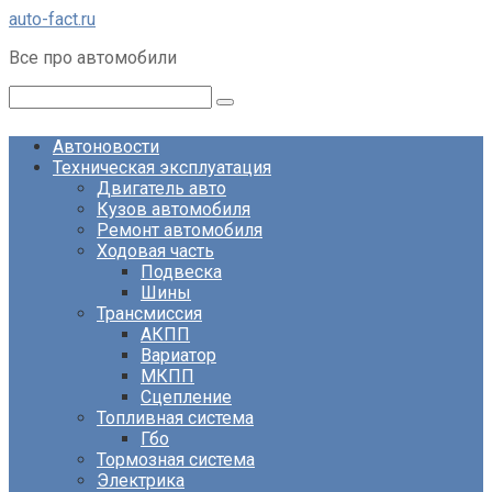
Перейти
auto-fact.ru
к
Все про автомобили
контенту
Поиск:
Автоновости
Техническая эксплуатация
Двигатель авто
Кузов автомобиля
Ремонт автомобиля
Ходовая часть
Подвеска
Шины
Трансмиссия
АКПП
Вариатор
МКПП
Сцепление
Топливная система
Гбо
Тормозная система
Электрика