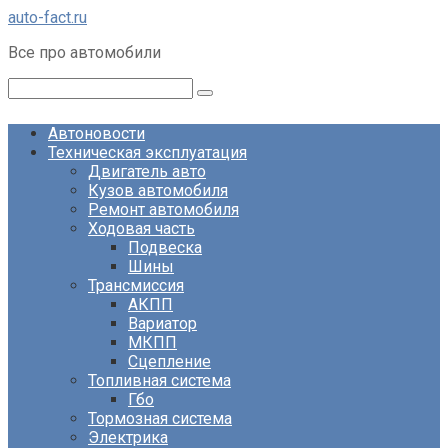
Перейти
auto-fact.ru
к
Все про автомобили
контенту
Поиск:
Автоновости
Техническая эксплуатация
Двигатель авто
Кузов автомобиля
Ремонт автомобиля
Ходовая часть
Подвеска
Шины
Трансмиссия
АКПП
Вариатор
МКПП
Сцепление
Топливная система
Гбо
Тормозная система
Электрика