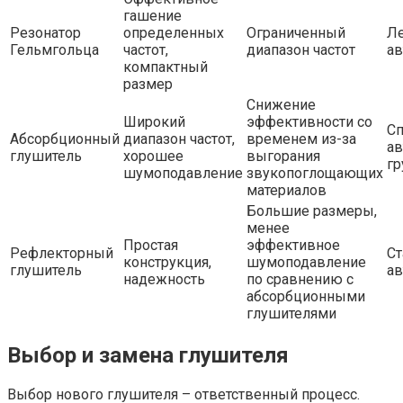
гашение
Резонатор
определенных
Ограниченный
Л
Гельмгольца
частот,
диапазон частот
а
компактный
размер
Снижение
Широкий
эффективности со
С
Абсорбционный
диапазон частот,
временем из-за
ав
глушитель
хорошее
выгорания
гр
шумоподавление
звукопоглощающих
материалов
Большие размеры,
менее
Простая
эффективное
Рефлекторный
С
конструкция,
шумоподавление
глушитель
а
надежность
по сравнению с
абсорбционными
глушителями
Выбор и замена глушителя
Выбор нового глушителя – ответственный процесс.