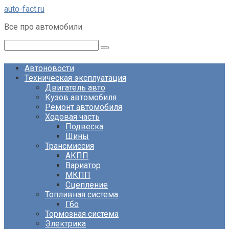
Перейти
auto-fact.ru
к
Все про автомобили
контенту
Поиск:
Автоновости
Техническая эксплуатация
Двигатель авто
Кузов автомобиля
Ремонт автомобиля
Ходовая часть
Подвеска
Шины
Трансмиссия
АКПП
Вариатор
МКПП
Сцепление
Топливная система
Гбо
Тормозная система
Электрика