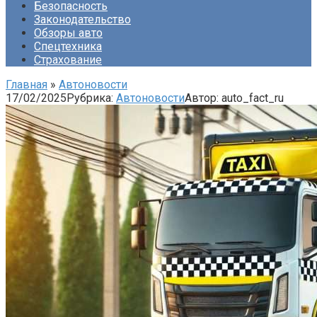
Безопасность
Законодательство
Обзоры авто
Спецтехника
Страхование
Главная
»
Автоновости
17/02/2025
Рубрика:
Автоновости
Автор:
auto_fact_ru